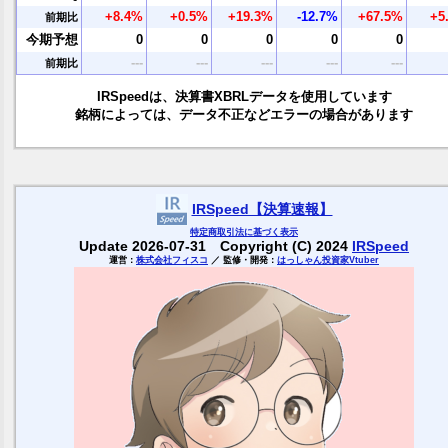
+8.4%
+0.5%
+19.3%
-12.7%
+67.5%
+5
前期比
今期予想
0
0
0
0
0
---
---
---
---
---
前期比
IRSpeedは、決算書XBRLデータを使用しています
銘柄によっては、データ不正などエラーの場合があります
IRSpeed【決算速報】
特定商取引
法に基づく表示
Update 2026-07-31 Copyright (C) 2024
IRSpeed
運営：
株式会社フィスコ
／ 監修・開発：
はっしゃん投資家Vtuber