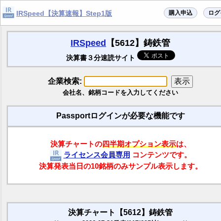
購入申込
ログ
IRSpeed【決算速報】Step1版
IRSpeed
【5612】鋳鉄管
決算書３分速読サイト
企業検索:
会社名、銘柄コードを入力してください
Passportログインが必要な機能です
決算チャートの
四半期オプション表示
は、
ライセンス会員専用
コンテンツです。
決算発表当日の10銘柄のみサンプル表示します。
決算チャート【5612】鋳鉄管