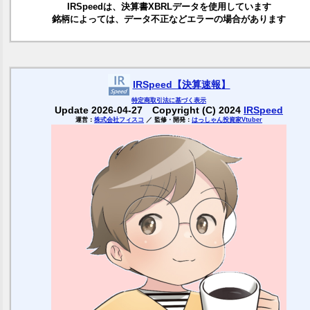
IRSpeedは、決算書XBRLデータを使用しています
銘柄によっては、データ不正などエラーの場合があります
IRSpeed【決算速報】
特定商取引
法に基づく表示
Update 2026-04-27 Copyright (C) 2024
IRSpeed
運営：
株式会社フィスコ
／ 監修・開発：
はっしゃん投資家Vtuber