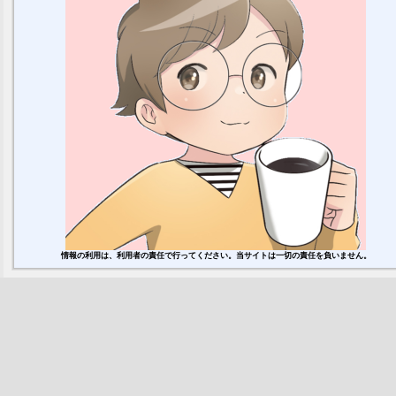
情報の利用は、利用者の責任で行ってください。当サイトは一切の責任を負いません。