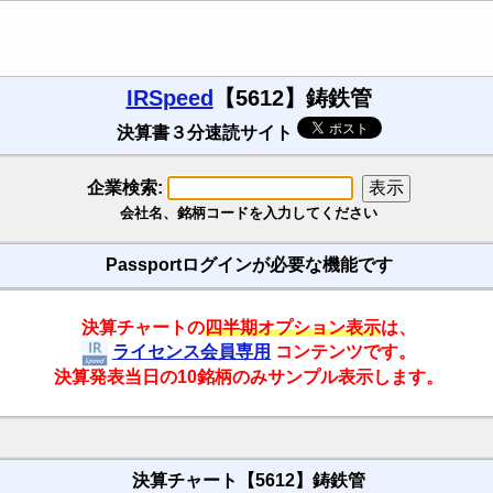
IRSpeed
【5612】鋳鉄管
決算書３分速読サイト
企業検索:
会社名、銘柄コードを入力してください
Passportログインが必要な機能です
決算チャートの
四半期オプション表示
は、
ライセンス会員専用
コンテンツです。
決算発表当日の10銘柄のみサンプル表示します。
決算チャート【5612】鋳鉄管