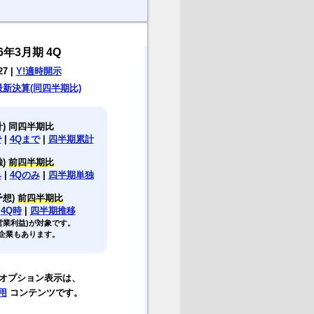
6年3月期 4Q
7 |
Y!適時開示
最新決算(同四半期比)
計) 同四半期比
で
|
4Qまで
|
四半期累計
独)
前四半期比
み
|
4Qのみ
|
四半期単独
予想)
前四半期比
|
4Q時
|
四半期推移
営業利益)が対象です。
企業もあります。
オプション表示は、
用
コンテンツです。