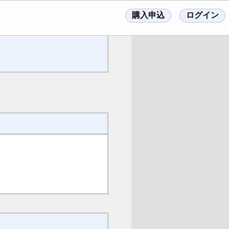
購入申込
ログイン