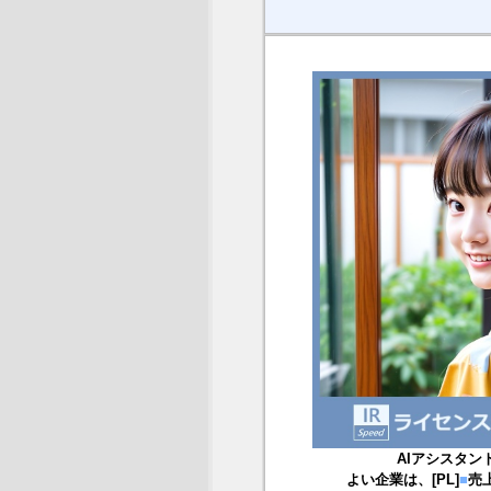
AIアシスタント 
よい企業は、[PL]
■
売