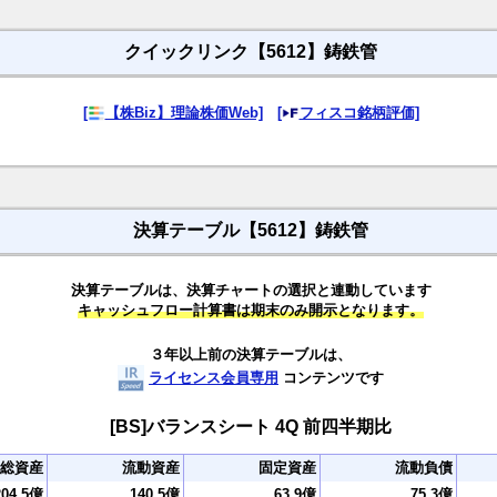
クイックリンク【5612】鋳鉄管
[
【株Biz】理論株価Web]
[
フィスコ銘柄評価]
決算テーブル【5612】鋳鉄管
決算テーブルは、決算チャートの選択と連動しています
キャッシュフロー計算書は期末のみ開示となります。
３年以上前の決算テーブルは、
ライセンス会員専用
コンテンツです
[BS]バランスシート 4Q 前四半期比
総資産
流動資産
固定資産
流動負債
204.5億
140.5億
63.9億
75.3億