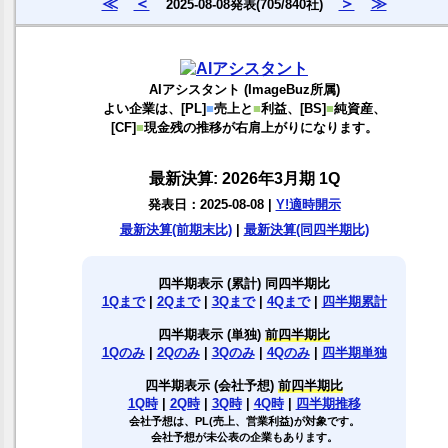
≪
＜
＞
≫
2025-08-08発表(705/840社)
AIアシスタント (ImageBuz所属)
よい企業は、[PL]
■
売上と
■
利益、[BS]
■
純資産、
[CF]
■
現金残の推移が右肩上がりになります。
最新決算: 2026年3月期 1Q
発表日：2025-08-08 |
Y!適時開示
最新決算(前期末比)
|
最新決算(同四半期比)
四半期表示 (累計) 同四半期比
1Qまで
|
2Qまで
|
3Qまで
|
4Qまで
|
四半期累計
四半期表示 (単独)
前四半期比
1Qのみ
|
2Qのみ
|
3Qのみ
|
4Qのみ
|
四半期単独
四半期表示 (会社予想)
前四半期比
1Q時
|
2Q時
|
3Q時
|
4Q時
|
四半期推移
会社予想は、PL(売上、営業利益)が対象です。
会社予想が未公表の企業もあります。