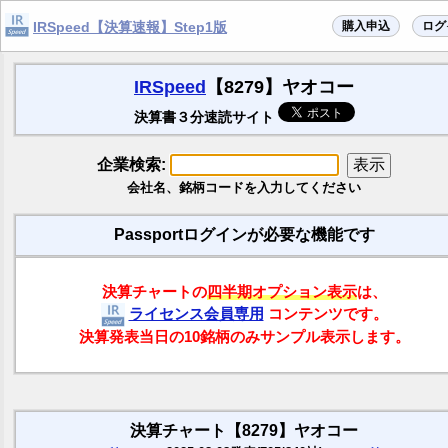
購入申込
ログ
IRSpeed【決算速報】Step1版
IRSpeed
【8279】ヤオコー
決算書３分速読サイト
企業検索:
会社名、銘柄コードを入力してください
Passportログインが必要な機能です
決算チャートの
四半期オプション表示
は、
ライセンス会員専用
コンテンツです。
決算発表当日の10銘柄のみサンプル表示します。
決算チャート【8279】ヤオコー