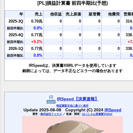
[PL]損益計算書 前四半期比(予想)
年
売上
他収益
売上原価
販管費
他費用
営業
2025-3Q
0.70兆
0
0
0
0
314
0.0%
---
---
---
---
0
前四半期比
2025-4Q
0.77兆
0
0
0
0
338
+9.2%
---
---
---
---
+7
前四半期比
2026-1Q
0.77兆
0
0
0
0
338
0.0%
---
---
---
---
0
前四半期比
IRSpeedは、決算書XBRLデータを使用しています
銘柄によっては、データ不正などエラーの場合があります
IRSpeed【決算速報】
特定商取引
法に基づく表示
Update 2025-08-08 Copyright (C) 2024
IRSpeed
運営：
株式会社フィスコ
／ 監修・開発：
はっしゃん投資家Vtuber