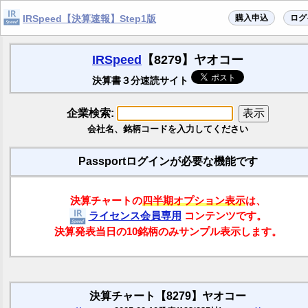
購入申込
ログ
IRSpeed【決算速報】Step1版
IRSpeed
【8279】ヤオコー
決算書３分速読サイト
企業検索:
会社名、銘柄コードを入力してください
Passportログインが必要な機能です
決算チャートの
四半期オプション表示
は、
ライセンス会員専用
コンテンツです。
決算発表当日の10銘柄のみサンプル表示します。
決算チャート【8279】ヤオコー