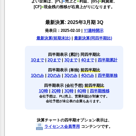
よい企業は、[PL]
■
売上と
■
利益、[BS]
■
純資産、
[CF]
■
現金残の推移が右肩上がりになります。
最新決算: 2025年3月期 3Q
発表日：2025-02-10 |
Y!適時開示
最新決算(前期末比)
|
最新決算(同四半期比)
四半期表示 (累計) 同四半期比
1Qまで
|
2Qまで
|
3Qまで
|
4Qまで
|
四半期累計
四半期表示 (単独)
前四半期比
1Qのみ
|
2Qのみ
|
3Qのみ
|
4Qのみ
|
四半期単独
四半期表示 (会社予想)
前四半期比
1Q時
|
2Q時
|
3Q時
|
4Q時
|
四半期推移
会社予想は、PL(売上、営業利益)が対象です。
会社予想が未公表の企業もあります。
決算チャートの四半期オプション表示は、
ライセンス会員専用
コンテンツです。