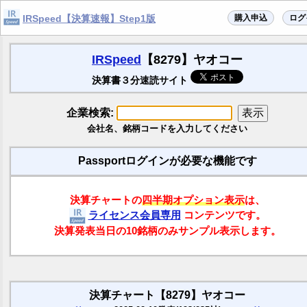
購入申込
ログ
IRSpeed【決算速報】Step1版
IRSpeed
【8279】ヤオコー
決算書３分速読サイト
企業検索:
会社名、銘柄コードを入力してください
Passportログインが必要な機能です
決算チャートの
四半期オプション表示
は、
ライセンス会員専用
コンテンツです。
決算発表当日の10銘柄のみサンプル表示します。
決算チャート【8279】ヤオコー