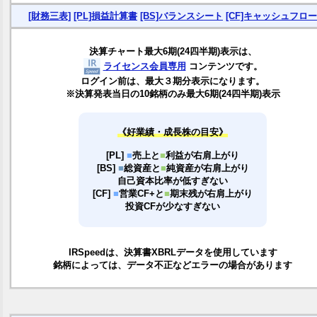
[財務三表]
[PL]損益計算書
[BS]バランスシート
[CF]キャッシュフロー
決算チャート最大6期(24四半期)表示は、
ライセンス会員専用
コンテンツです。
ログイン前は、最大３期分表示になります。
※決算発表当日の10銘柄のみ最大6期(24四半期)表示
《好業績・成長株の目安》
[PL]
■
売上と
■
利益が右肩上がり
[BS]
■
総資産と
■
純資産が右肩上がり
自己資本比率が低すぎない
[CF]
■
営業CF+と
■
期末残が右肩上がり
投資CFが少なすぎない
IRSpeedは、決算書XBRLデータを使用しています
銘柄によっては、データ不正などエラーの場合があります