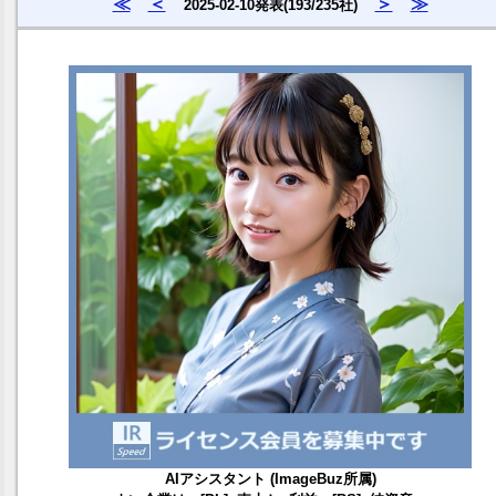
≪
＜
＞
≫
2025-02-10発表(193/235社)
AIアシスタント (ImageBuz所属)