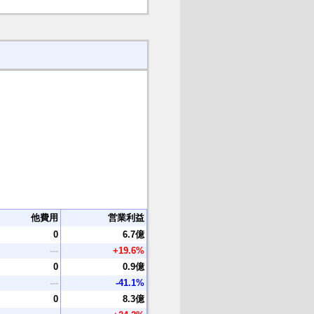
他費用
営業利益
0
6.7億
---
+19.6%
0
0.9億
---
-41.1%
0
8.3億