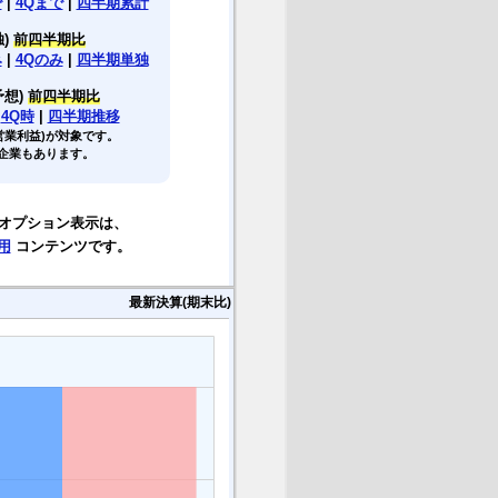
で
|
4Qまで
|
四半期累計
独)
前四半期比
み
|
4Qのみ
|
四半期単独
予想)
前四半期比
|
4Q時
|
四半期推移
営業利益)が対象です。
企業もあります。
オプション表示は、
用
コンテンツです。
最新決算(期末比)