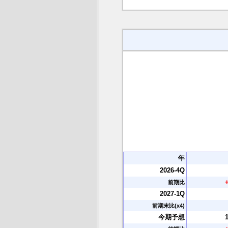
年
2026-4Q
前期比
2027-1Q
前期末比(x4)
今期予想