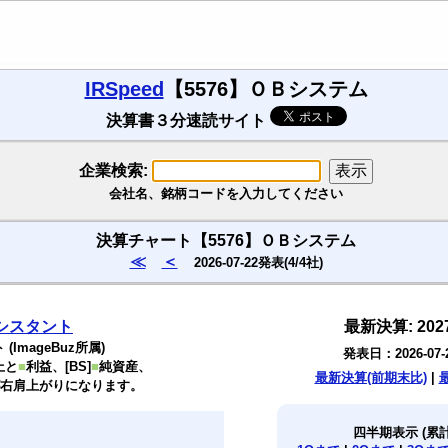
IRSpeed
【5576】ＯＢシステム
決算書３分速読サイト
企業検索:
会社名、銘柄コードを入力してください
決算チャート【5576】ＯＢシステム
≪
＜
2026-07-22発表(4/4社)
最新決算: 202
(ImageBuz所属)
発表日：2026-07-2
上と
■
利益、[BS]
■
純資産、
最新決算(前期末比)
|
右肩上がりになります。
四半期表示 (累