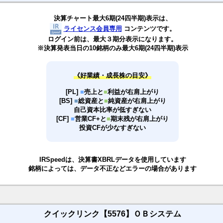
決算チャート最大6期(24四半期)表示は、
ライセンス会員専用
コンテンツです。
ログイン前は、最大３期分表示になります。
※決算発表当日の10銘柄のみ最大6期(24四半期)表示
《好業績・成長株の目安》
[PL]
■
売上と
■
利益が右肩上がり
[BS]
■
総資産と
■
純資産が右肩上がり
自己資本比率が低すぎない
[CF]
■
営業CF+と
■
期末残が右肩上がり
投資CFが少なすぎない
IRSpeedは、決算書XBRLデータを使用しています
銘柄によっては、データ不正などエラーの場合があります
クイックリンク【5576】ＯＢシステム