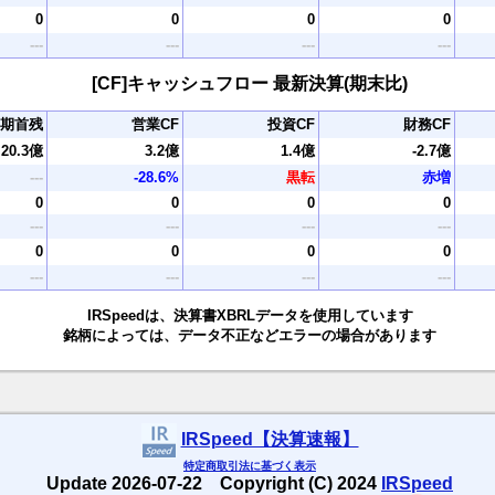
0
0
0
0
---
---
---
---
[CF]キャッシュフロー 最新決算(期末比)
期首残
営業CF
投資CF
財務CF
20.3億
3.2億
1.4億
-2.7億
---
-28.6%
黒転
赤増
0
0
0
0
---
---
---
---
0
0
0
0
---
---
---
---
IRSpeedは、決算書XBRLデータを使用しています
銘柄によっては、データ不正などエラーの場合があります
IRSpeed【決算速報】
特定商取引
法に基づく表示
Update 2026-07-22 Copyright (C) 2024
IRSpeed