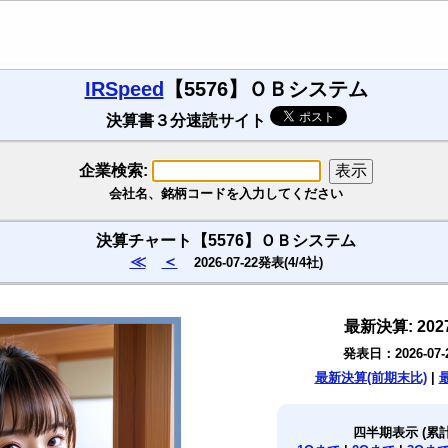
IRSpeed
【5576】ＯＢシステム
決算書３分速読サイト
企業検索:
会社名、銘柄コードを入力してください
決算チャート【5576】ＯＢシステム
≪
＜
2026-07-22発表(4/4社)
最新決算: 202
発表日：2026-07-2
最新決算(前期末比)
|
四半期表示 (累