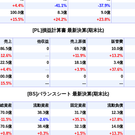
+4.4%
-41.1%
-37.9%
100.0億
8.3億
9.0億
+15.5%
+24.2%
+23.8%
[PL]損益計算書 最新決算(期末比)
売上
他収益
売上原価
販管費
86.5億
0
69.7億
10.0億
+12.6%
---
+11.9%
+13.2%
22.5億
0
18.1億
3.4億
+4.4%
---
+3.9%
+37.6%
100.0億
0
0
0
+15.5%
---
---
---
[BS]バランスシート 最新決算(期末比)
総資産
流動資産
固定資産
流動負債
70.0億
38.3億
31.7億
12.3億
+11.5%
-2.6%
+35.1%
+17.8%
70.6億
38.4億
32.1億
14.0億
+0.8%
+0.3%
+1.5%
+13.3%