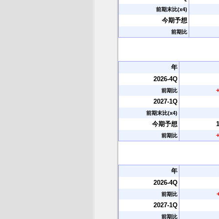
前期末比(x4)
今期予想
前期比
年
2026-4Q
前期比
2027-1Q
前期末比(x4)
今期予想
前期比
年
2026-4Q
前期比
2027-1Q
前期比