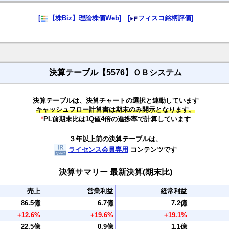
[
【株Biz】理論株価Web]
[
フィスコ銘柄評価]
決算テーブル【5576】ＯＢシステム
決算テーブルは、決算チャートの選択と連動しています
キャッシュフロー計算書は期末のみ開示となります。
*
PL前期末比は1Q値4倍の進捗率で計算しています
３年以上前の決算テーブルは、
ライセンス会員専用
コンテンツです
決算サマリー 最新決算(期末比)
売上
営業利益
経常利益
86.5億
6.7億
7.2億
+12.6%
+19.6%
+19.1%
22.5億
0.9億
1.1億