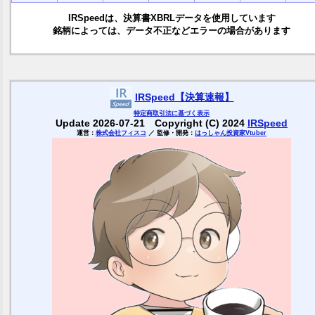
IRSpeedは、決算書XBRLデータを使用しています
銘柄によっては、データ不正などエラーの場合があります
IRSpeed【決算速報】
特定商取引
法に基づく表示
Update 2026-07-21 Copyright (C) 2024
IRSpeed
運営：
株式会社フィスコ
／ 監修・開発：
はっしゃん投資家Vtuber