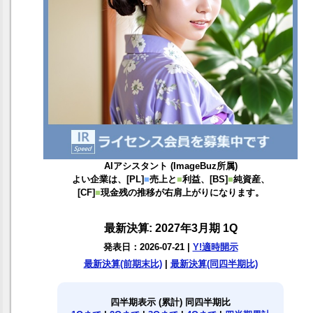
AIアシスタント (ImageBuz所属)
よい企業は、[PL]
■
売上と
■
利益、[BS]
■
純資産、
[CF]
■
現金残の推移が右肩上がりになります。
最新決算: 2027年3月期 1Q
発表日：2026-07-21 |
Y!適時開示
最新決算(前期末比)
|
最新決算(同四半期比)
四半期表示 (累計) 同四半期比