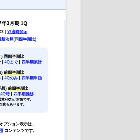
7年3月期 1Q
3 |
Y!適時開示
最新決算(同四半期比)
計) 同四半期比
で
|
4Qまで
|
四半期累計
独)
前四半期比
み
|
4Qのみ
|
四半期単独
予想)
前四半期比
|
4Q時
|
四半期推移
営業利益)が対象です。
企業もあります。
オプション表示は、
用
コンテンツです。