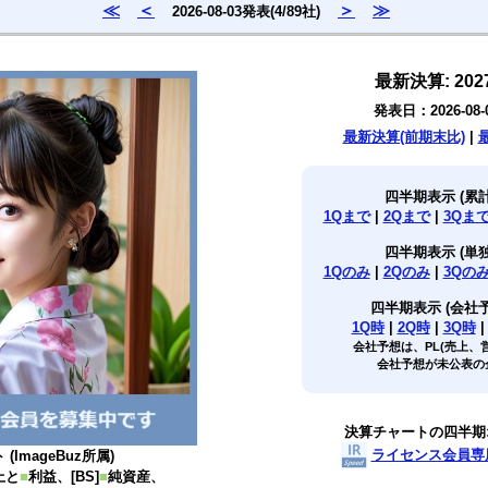
≪
＜
＞
≫
2026-08-03発表(4/89社)
最新決算: 202
発表日：2026-08-0
最新決算(前期末比)
|
四半期表示 (累
1Qまで
|
2Qまで
|
3Qま
四半期表示 (単
1Qのみ
|
2Qのみ
|
3Qの
四半期表示 (会社
1Q時
|
2Q時
|
3Q時
会社予想は、PL(売上、
会社予想が未公表の
決算チャートの四半期
ライセンス会員専
(ImageBuz所属)
上と
■
利益、[BS]
■
純資産、