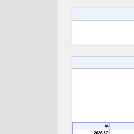
年
2026-3Q