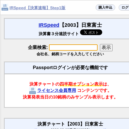
購入申込
ログ
IRSpeed【決算速報】Step1版
IRSpeed
【2003】日東富士
決算書３分速読サイト
企業検索:
会社名、銘柄コードを入力してください
Passportログインが必要な機能です
決算チャートの
四半期オプション表示
は、
ライセンス会員専用
コンテンツです。
決算発表当日の10銘柄のみサンプル表示します。
決算チャート【2003】日東富士