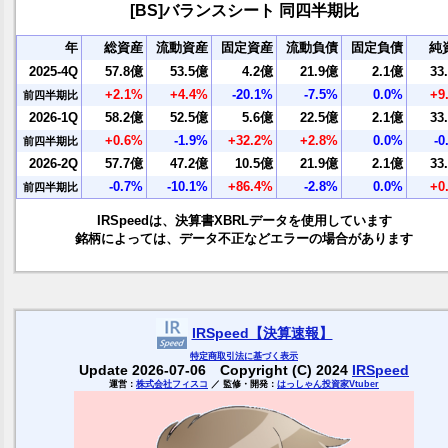
[BS]バランスシート 同四半期比
年
総資産
流動資産
固定資産
流動負債
固定負債
純
2025-4Q
57.8億
53.5億
4.2億
21.9億
2.1億
33
+2.1%
+4.4%
-20.1%
-7.5%
0.0%
+9
前四半期比
2026-1Q
58.2億
52.5億
5.6億
22.5億
2.1億
33
+0.6%
-1.9%
+32.2%
+2.8%
0.0%
-0
前四半期比
2026-2Q
57.7億
47.2億
10.5億
21.9億
2.1億
33
-0.7%
-10.1%
+86.4%
-2.8%
0.0%
+0
前四半期比
IRSpeedは、決算書XBRLデータを使用しています
銘柄によっては、データ不正などエラーの場合があります
IRSpeed【決算速報】
特定商取引
法に基づく表示
Update 2026-07-06 Copyright (C) 2024
IRSpeed
運営：
株式会社フィスコ
／ 監修・開発：
はっしゃん投資家Vtuber