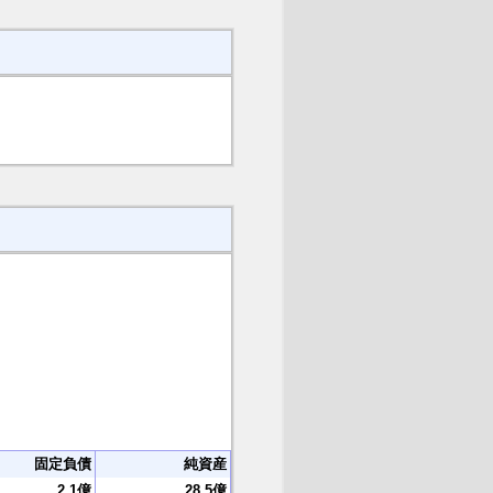
固定負債
純資産
2.1億
28.5億