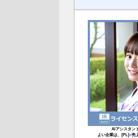
AIアシスタント 
よい企業は、[PL]
■
売