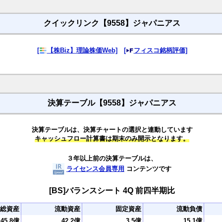
クイックリンク【9558】ジャパニアス
[
【株Biz】理論株価Web]
[
フィスコ銘柄評価]
決算テーブル【9558】ジャパニアス
決算テーブルは、決算チャートの選択と連動しています
キャッシュフロー計算書は期末のみ開示となります。
３年以上前の決算テーブルは、
ライセンス会員専用
コンテンツです
[BS]バランスシート 4Q 前四半期比
総資産
流動資産
固定資産
流動負債
45.8億
42.2億
3.5億
15.1億