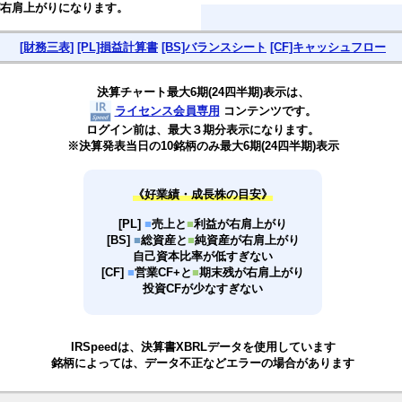
右肩上がりになります。
[財務三表]
[PL]損益計算書
[BS]バランスシート
[CF]キャッシュフロー
決算チャート最大6期(24四半期)表示は、
ライセンス会員専用
コンテンツです。
ログイン前は、最大３期分表示になります。
※決算発表当日の10銘柄のみ最大6期(24四半期)表示
《好業績・成長株の目安》
[PL]
■
売上と
■
利益が右肩上がり
[BS]
■
総資産と
■
純資産が右肩上がり
自己資本比率が低すぎない
[CF]
■
営業CF+と
■
期末残が右肩上がり
投資CFが少なすぎない
IRSpeedは、決算書XBRLデータを使用しています
銘柄によっては、データ不正などエラーの場合があります