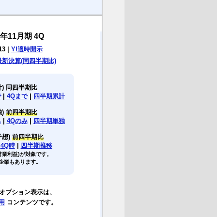
5年11月期 4Q
3 |
Y!適時開示
最新決算(同四半期比)
計) 同四半期比
で
|
4Qまで
|
四半期累計
独)
前四半期比
み
|
4Qのみ
|
四半期単独
予想)
前四半期比
|
4Q時
|
四半期推移
営業利益)が対象です。
企業もあります。
オプション表示は、
用
コンテンツです。