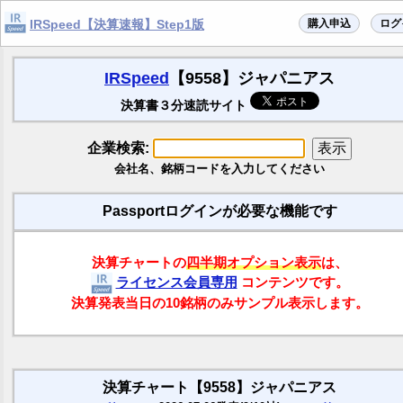
購入申込
ログ
IRSpeed【決算速報】Step1版
IRSpeed
【9558】ジャパニアス
決算書３分速読サイト
企業検索:
会社名、銘柄コードを入力してください
Passportログインが必要な機能です
決算チャートの
四半期オプション表示
は、
ライセンス会員専用
コンテンツです。
決算発表当日の10銘柄のみサンプル表示します。
決算チャート【9558】ジャパニアス