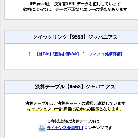
IRSpeedは、決算書XBRLデータを使用しています
銘柄によっては、データ不正などエラーの場合があります
クイックリンク【9558】ジャパニアス
[
【株Biz】理論株価Web]
[
フィスコ銘柄評価]
決算テーブル【9558】ジャパニアス
決算テーブルは、決算チャートの選択と連動しています
キャッシュフロー計算書は期末のみ開示となります。
３年以上前の決算テーブルは、
ライセンス会員専用
コンテンツです