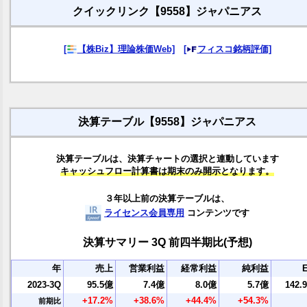
クイックリンク【9558】ジャパニアス
[
【株Biz】理論株価Web]
[
フィスコ銘柄評価]
決算テーブル【9558】ジャパニアス
決算テーブルは、決算チャートの選択と連動しています
キャッシュフロー計算書は期末のみ開示となります。
３年以上前の決算テーブルは、
ライセンス会員専用
コンテンツです
決算サマリー 3Q 前四半期比(予想)
年
売上
営業利益
経常利益
純利益
2023-3Q
95.5億
7.4億
8.0億
5.7億
142.
+17.2%
+38.6%
+44.4%
+54.3%
前期比