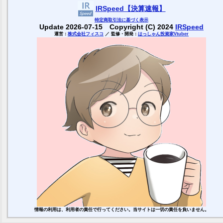
IRSpeed【決算速報】
特定商取引
法に基づく表示
Update 2026-07-15 Copyright (C) 2024
IRSpeed
運営：
株式会社フィスコ
／ 監修・開発：
はっしゃん投資家Vtuber
情報の利用は、利用者の責任で行ってください。当サイトは一切の責任を負いません。