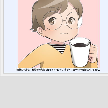
情報の利用は、利用者の責任で行ってください。当サイトは一切の責任を負いません。