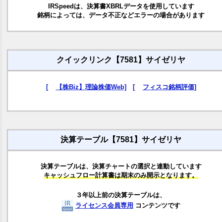
IRSpeedは、決算書XBRLデータを使用しています
銘柄によっては、データ不正などエラーの場合があります
クイックリンク【7581】サイゼリヤ
[
【株Biz】理論株価Web]
[
フィスコ銘柄評価]
決算テーブル【7581】サイゼリヤ
決算テーブルは、決算チャートの選択と連動しています
キャッシュフロー計算書は期末のみ開示となります。
３年以上前の決算テーブルは、
ライセンス会員専用
コンテンツです