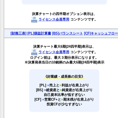
決算チャートの四半期オプション表示は、
ライセンス会員専用
コンテンツです。
[財務三表]
[PL]損益計算書
[BS]バランスシート
[CF]キャッシュフロー
決算チャート最大6期(24四半期)表示は、
ライセンス会員専用
コンテンツです。
ログイン前は、最大３期分表示になります。
※決算発表当日の10銘柄のみ最大6期(24四半期)表示
《好業績・成長株の目安》
[PL]
■
売上と
■
利益が右肩上がり
[BS]
■
総資産と
■
純資産が右肩上がり
自己資本比率が低すぎない
[CF]
■
営業CF+と
■
期末残が右肩上がり
投資CFが少なすぎない