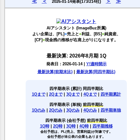
≪
＜
＞
≫
2026-01-14発表(173/214社)
AIアシスタント (ImageBuz所属)
よい企業は、[PL]
■
売上と
■
利益、[BS]
■
純資産、
[CF]
■
現金残の推移が右肩上がりになります。
最新決算: 2026年8月期 1Q
発表日：2026-01-14 |
Y!適時開示
最新決算(前期末比)
|
最新決算(同四半期比)
四半期表示 (累計) 同四半期比
1Qまで
|
2Qまで
|
3Qまで
|
4Qまで
|
四半期累計
四半期表示 (単独)
前四半期比
1Qのみ
|
2Qのみ
|
3Qのみ
|
4Qのみ
|
四半期単独
四半期表示 (会社予想)
前四半期比
1Q時
|
2Q時
|
3Q時
|
4Q時
|
四半期推移
会社予想は、PL(売上、営業利益)が対象です。
会社予想が未公表の企業もあります。