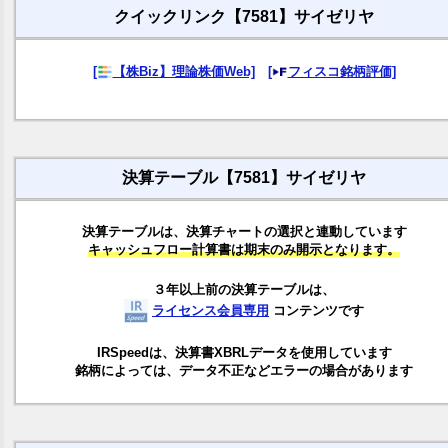
クイックリンク【7581】サイゼリヤ
[
【株Biz】理論株価Web]
[
フィスコ銘柄評価]
決算テーブル【7581】サイゼリヤ
決算テーブルは、決算チャートの選択と連動しています
キャッシュフロー計算書は期末のみ開示となります。
３年以上前の決算テーブルは、
ライセンス会員専用
コンテンツです
IRSpeedは、決算書XBRLデータを使用しています
銘柄によっては、データ不正などエラーの場合があります