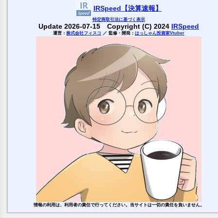
IRSpeed【決算速報】
特定商取引
法に基づく表示
Update 2026-07-15 Copyright (C) 2024
IRSpeed
運営：
株式会社フィスコ
／ 監修・開発：
はっしゃん投資家Vtuber
情報の利用は、利用者の責任で行ってください。当サイトは一切の責任を負いません。