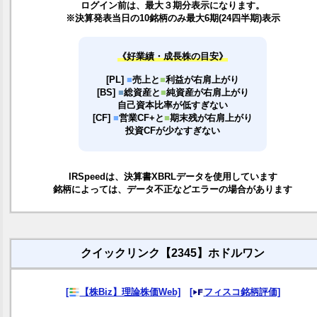
ログイン前は、最大３期分表示になります。
※決算発表当日の10銘柄のみ最大6期(24四半期)表示
《好業績・成長株の目安》
[PL]
■
売上と
■
利益が右肩上がり
[BS]
■
総資産と
■
純資産が右肩上がり
自己資本比率が低すぎない
[CF]
■
営業CF+と
■
期末残が右肩上がり
投資CFが少なすぎない
IRSpeedは、決算書XBRLデータを使用しています
銘柄によっては、データ不正などエラーの場合があります
クイックリンク【2345】ホドルワン
[
【株Biz】理論株価Web]
[
フィスコ銘柄評価]