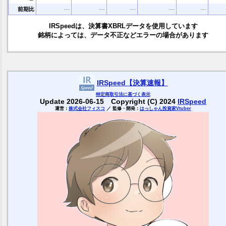
---
---
---
---
---
前期比
IRSpeedは、決算書XBRLデータを使用しています
銘柄によっては、データ不正などエラーの場合があります
IRSpeed【決算速報】
特定商取引
法に基づく表示
Update 2026-06-15 Copyright (C) 2024
IRSpeed
運営：
株式会社フィスコ
／ 監修・開発：
はっしゃん投資家Vtuber