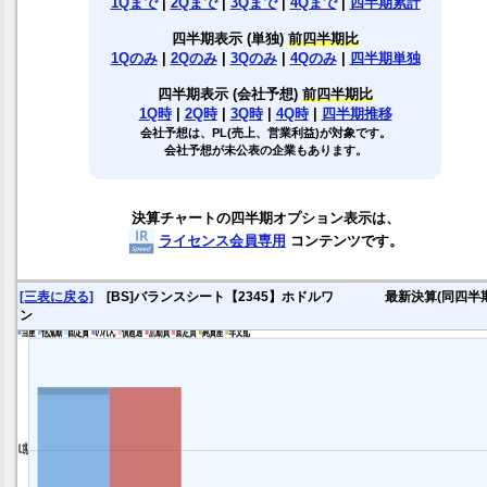
1Qまで
|
2Qまで
|
3Qまで
|
4Qまで
|
四半期累計
四半期表示 (単独)
前四半期比
1Qのみ
|
2Qのみ
|
3Qのみ
|
4Qのみ
|
四半期単独
四半期表示 (会社予想)
前四半期比
1Q時
|
2Q時
|
3Q時
|
4Q時
|
四半期推移
会社予想は、PL(売上、営業利益)が対象です。
会社予想が未公表の企業もあります。
決算チャートの四半期オプション表示は、
ライセンス会員専用
コンテンツです。
[三表に戻る]
[BS]バランスシート【2345】ホドルワ
最新決算(同四半
ン