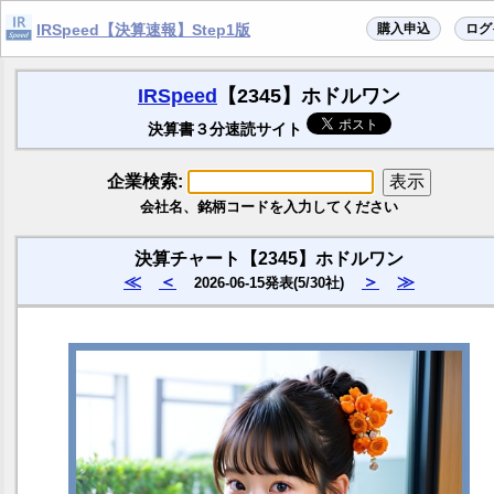
購入申込
ログ
IRSpeed【決算速報】Step1版
IRSpeed
【2345】ホドルワン
決算書３分速読サイト
企業検索:
会社名、銘柄コードを入力してください
決算チャート【2345】ホドルワン
≪
＜
＞
≫
2026-06-15発表(5/30社)