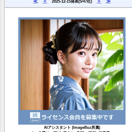
≪
＜
＞
≫
2025-12-15発表(5/47社)
AIアシスタント (ImageBuz所属)