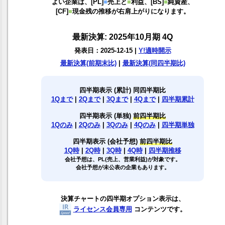
よい企業は、[PL]
■
売上と
■
利益、[BS]
■
純資産、
[CF]
■
現金残の推移が右肩上がりになります。
最新決算: 2025年10月期 4Q
発表日：2025-12-15 |
Y!適時開示
最新決算(前期末比)
|
最新決算(同四半期比)
四半期表示 (累計) 同四半期比
1Qまで
|
2Qまで
|
3Qまで
|
4Qまで
|
四半期累計
四半期表示 (単独)
前四半期比
1Qのみ
|
2Qのみ
|
3Qのみ
|
4Qのみ
|
四半期単独
四半期表示 (会社予想)
前四半期比
1Q時
|
2Q時
|
3Q時
|
4Q時
|
四半期推移
会社予想は、PL(売上、営業利益)が対象です。
会社予想が未公表の企業もあります。
決算チャートの四半期オプション表示は、
ライセンス会員専用
コンテンツです。