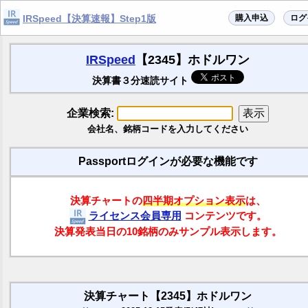
購入申込
ログ
IRSpeed【決算速報】Step1版
IRSpeed
【2345】ホドルワン
決算書３分速読サイト
企業検索:
会社名、銘柄コードを入力してください
Passportログインが必要な機能です
決算チャートの
四半期オプション表示
は、
ライセンス会員専用
コンテンツです。
決算発表当日の10銘柄のみサンプル表示します。
決算チャート【2345】ホドルワン