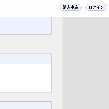
購入申込
ログイン