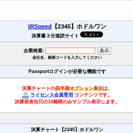
IRSpeed
【2345】ホドルワン
決算書３分速読サイト
企業検索:
会社名、銘柄コードを入力してください
Passportログインが必要な機能です
決算チャートの
四半期オプション表示
は、
ライセンス会員専用
コンテンツです。
決算発表当日の10銘柄のみサンプル表示します。
決算チャート【2345】ホドルワン