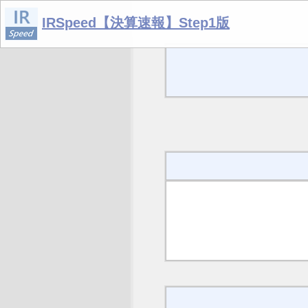
IRSpeed【決算速報】Step1版