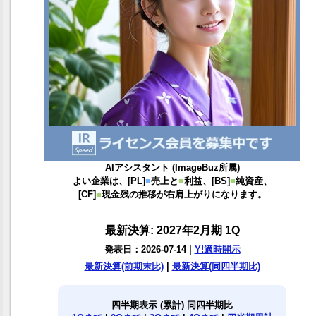
AIアシスタント (ImageBuz所属)
よい企業は、[PL]
■
売上と
■
利益、[BS]
■
純資産、
[CF]
■
現金残の推移が右肩上がりになります。
最新決算: 2027年2月期 1Q
発表日：2026-07-14 |
Y!適時開示
最新決算(前期末比)
|
最新決算(同四半期比)
四半期表示 (累計) 同四半期比