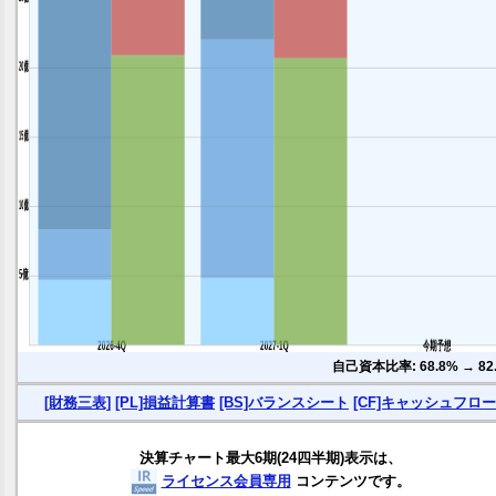
自己資本比率: 68.8% → 82
[財務三表]
[PL]損益計算書
[BS]バランスシート
[CF]キャッシュフロー
決算チャート最大6期(24四半期)表示は、
ライセンス会員専用
コンテンツです。