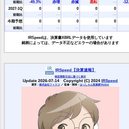
-49.3%
赤増
赤減
黒転
---
-12
前期比
2027-1Q
0
0
0
0
0
---
---
---
---
---
前期比
今期予想
0
0
0
0
0
---
---
---
---
---
前期比
IRSpeedは、決算書XBRLデータを使用しています
銘柄によっては、データ不正などエラーの場合があります
IRSpeed【決算速報】
特定商取引
法に基づく表示
Update 2026-07-14 Copyright (C) 2024
IRSpeed
運営：
株式会社フィスコ
／ 監修・開発：
はっしゃん投資家Vtuber