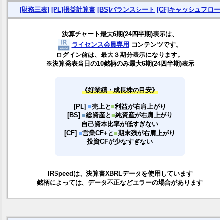
[財務三表]
[PL]損益計算書
[BS]バランスシート
[CF]キャッシュフロー
決算チャート最大6期(24四半期)表示は、
ライセンス会員専用
コンテンツです。
ログイン前は、最大３期分表示になります。
※決算発表当日の10銘柄のみ最大6期(24四半期)表示
《好業績・成長株の目安》
[PL]
■
売上と
■
利益が右肩上がり
[BS]
■
総資産と
■
純資産が右肩上がり
自己資本比率が低すぎない
[CF]
■
営業CF+と
■
期末残が右肩上がり
投資CFが少なすぎない
IRSpeedは、決算書XBRLデータを使用しています
銘柄によっては、データ不正などエラーの場合があります