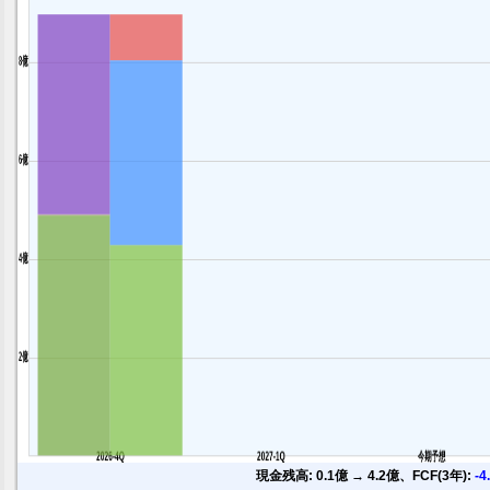
現金残高: 0.1億 → 4.2億、FCF(3年):
-4