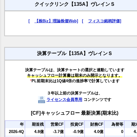
クイックリンク【135A】ヴレインＳ
[
【株Biz】理論株価Web]
[
フィスコ銘柄評価]
決算テーブル【135A】ヴレインＳ
決算テーブルは、決算チャートの選択と連動しています
キャッシュフロー計算書は期末のみ開示となります。
*
PL前期末比は1Q値4倍の進捗率で計算しています
３年以上前の決算テーブルは、
ライセンス会員専用
コンテンツです
[CF]キャッシュフロー 最新決算(期末比)
年
期首残
営業CF
投資CF
財務CF
為替等
期
2026-4Q
4.8億
-3.7億
-0.9億
4.0億
0
4