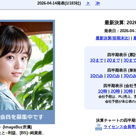
＞
≫
2026-04-14発表(1/183社)
最新決算: 202
発表日：2026-04-1
最新決算(前期末比)
|
四半期表示 (累
1Qまで
|
2Qまで
|
3Qま
四半期表示 (単
1Qのみ
|
2Qのみ
|
3Qの
四半期表示 (会社
1Q時
|
2Q時
|
3Q時
会社予想は、PL(売上、
会社予想が未公表の
決算チャートの四半期
ライセンス会員専
(ImageBuz所属)
上と
■
利益、[BS]
■
純資産、