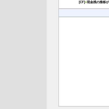
[CF]
■
現金残の推移が