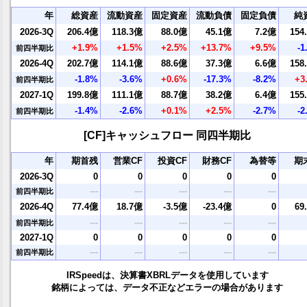
年
総資産
流動資産
固定資産
流動負債
固定負債
純
2026-3Q
206.4億
118.3億
88.0億
45.1億
7.2億
154
+1.9%
+1.5%
+2.5%
+13.7%
+9.5%
-1
前四半期比
2026-4Q
202.7億
114.1億
88.6億
37.3億
6.6億
158
-1.8%
-3.6%
+0.6%
-17.3%
-8.2%
+3
前四半期比
2027-1Q
199.8億
111.1億
88.7億
38.2億
6.4億
155
-1.4%
-2.6%
+0.1%
+2.5%
-2.7%
-2
前四半期比
[CF]キャッシュフロー 同四半期比
年
期首残
営業CF
投資CF
財務CF
為替等
期
2026-3Q
0
0
0
0
0
---
---
---
---
---
前四半期比
2026-4Q
77.4億
18.7億
-3.5億
-23.4億
0
69
---
---
---
---
---
前四半期比
2027-1Q
0
0
0
0
0
---
---
---
---
---
前四半期比
IRSpeedは、決算書XBRLデータを使用しています
銘柄によっては、データ不正などエラーの場合があります