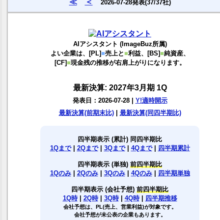
≪
＜
2026-07-28発表(37/37社)
AIアシスタント (ImageBuz所属)
よい企業は、[PL]
■
売上と
■
利益、[BS]
■
純資産、
[CF]
■
現金残の推移が右肩上がりになります。
最新決算: 2027年3月期 1Q
発表日：2026-07-28 |
Y!適時開示
最新決算(前期末比)
|
最新決算(同四半期比)
四半期表示 (累計) 同四半期比
1Qまで
|
2Qまで
|
3Qまで
|
4Qまで
|
四半期累計
四半期表示 (単独)
前四半期比
1Qのみ
|
2Qのみ
|
3Qのみ
|
4Qのみ
|
四半期単独
四半期表示 (会社予想)
前四半期比
1Q時
|
2Q時
|
3Q時
|
4Q時
|
四半期推移
会社予想は、PL(売上、営業利益)が対象です。
会社予想が未公表の企業もあります。