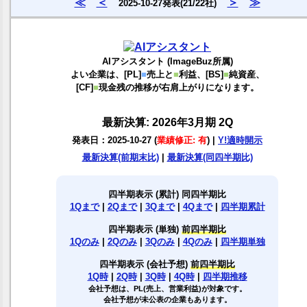
≪
＜
＞
≫
2025-10-27発表(21/22社)
AIアシスタント (ImageBuz所属)
よい企業は、[PL]
■
売上と
■
利益、[BS]
■
純資産、
[CF]
■
現金残の推移が右肩上がりになります。
最新決算: 2026年3月期 2Q
発表日：2025-10-27 (
業績修正: 有
) |
Y!適時開示
最新決算(前期末比)
|
最新決算(同四半期比)
四半期表示 (累計) 同四半期比
1Qまで
|
2Qまで
|
3Qまで
|
4Qまで
|
四半期累計
四半期表示 (単独)
前四半期比
1Qのみ
|
2Qのみ
|
3Qのみ
|
4Qのみ
|
四半期単独
四半期表示 (会社予想)
前四半期比
1Q時
|
2Q時
|
3Q時
|
4Q時
|
四半期推移
会社予想は、PL(売上、営業利益)が対象です。
会社予想が未公表の企業もあります。