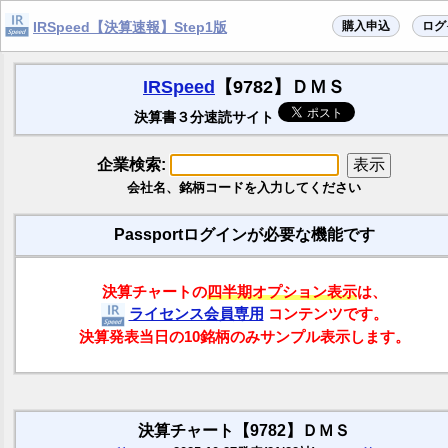
購入申込
ログ
IRSpeed【決算速報】Step1版
IRSpeed
【9782】ＤＭＳ
決算書３分速読サイト
企業検索:
会社名、銘柄コードを入力してください
Passportログインが必要な機能です
決算チャートの
四半期オプション表示
は、
ライセンス会員専用
コンテンツです。
決算発表当日の10銘柄のみサンプル表示します。
決算チャート【9782】ＤＭＳ