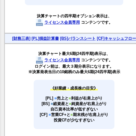
決算チャートの四半期オプション表示は、
ライセンス会員専用
コンテンツです。
[財務三表]
[PL]損益計算書
[BS]バランスシート
[CF]キャッシュフロー
決算チャート最大6期(24四半期)表示は、
ライセンス会員専用
コンテンツです。
ログイン前は、最大３期分表示になります。
※決算発表当日の10銘柄のみ最大6期(24四半期)表示
《好業績・成長株の目安》
[PL]
■
売上と
■
利益が右肩上がり
[BS]
■
総資産と
■
純資産が右肩上がり
自己資本比率が低すぎない
[CF]
■
営業CF+と
■
期末残が右肩上がり
投資CFが少なすぎない