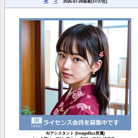
≪
＜
2026-07-28発表(37/37社)
AIアシスタント (ImageBuz所属)