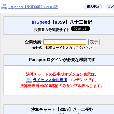
購入申込
ログ
IRSpeed【決算速報】Step1版
IRSpeed
【8359】八十二長野
決算書３分速読サイト
企業検索:
会社名、銘柄コードを入力してください
Passportログインが必要な機能です
決算チャートの
四半期オプション表示
は、
ライセンス会員専用
コンテンツです。
決算発表当日の10銘柄のみサンプル表示します。
決算チャート【8359】八十二長野