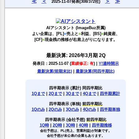
≪
＜
＞
≫
2025-11-07発表(308/372社)
AIアシスタント (ImageBuz所属)
よい企業は、[PL]
■
売上と
■
利益、[BS]
■
純資産、
[CF]
■
現金残の推移が右肩上がりになります。
最新決算: 2026年3月期 2Q
発表日：2025-11-07 (
業績修正: 有
) |
Y!適時開示
最新決算(前期末比)
|
最新決算(同四半期比)
四半期表示 (累計) 同四半期比
1Qまで
|
2Qまで
|
3Qまで
|
4Qまで
|
四半期累計
四半期表示 (単独)
前四半期比
1Qのみ
|
2Qのみ
|
3Qのみ
|
4Qのみ
|
四半期単独
四半期表示 (会社予想)
前四半期比
1Q時
|
2Q時
|
3Q時
|
4Q時
|
四半期推移
会社予想は、PL(売上、営業利益)が対象です。
会社予想が未公表の企業もあります。