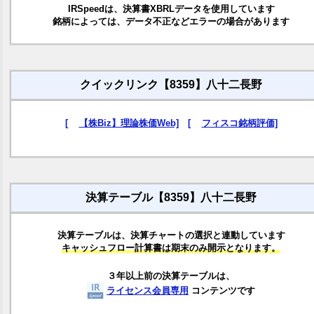
IRSpeedは、決算書XBRLデータを使用しています
銘柄によっては、データ不正などエラーの場合があります
クイックリンク【8359】八十二長野
[
【株Biz】理論株価Web]
[
フィスコ銘柄評価]
決算テーブル【8359】八十二長野
決算テーブルは、決算チャートの選択と連動しています
キャッシュフロー計算書は期末のみ開示となります。
３年以上前の決算テーブルは、
ライセンス会員専用
コンテンツです