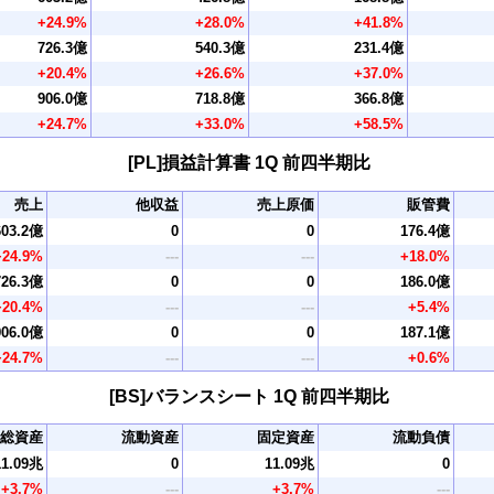
+24.9%
+28.0%
+41.8%
726.3億
540.3億
231.4億
+20.4%
+26.6%
+37.0%
906.0億
718.8億
366.8億
+24.7%
+33.0%
+58.5%
[PL]損益計算書 1Q 前四半期比
売上
他収益
売上原価
販管費
603.2億
0
0
176.4億
+24.9%
---
---
+18.0%
726.3億
0
0
186.0億
+20.4%
---
---
+5.4%
906.0億
0
0
187.1億
+24.7%
---
---
+0.6%
[BS]バランスシート 1Q 前四半期比
総資産
流動資産
固定資産
流動負債
11.09兆
0
11.09兆
0
+3.7%
---
+3.7%
---