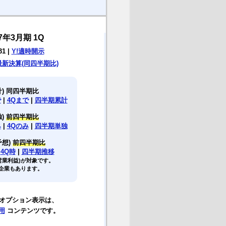
7年3月期 1Q
1 |
Y!適時開示
最新決算(同四半期比)
計) 同四半期比
で
|
4Qまで
|
四半期累計
独)
前四半期比
み
|
4Qのみ
|
四半期単独
予想)
前四半期比
|
4Q時
|
四半期推移
営業利益)が対象です。
企業もあります。
オプション表示は、
用
コンテンツです。