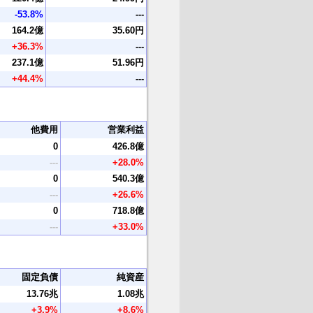
-53.8%
---
164.2億
35.60円
+36.3%
---
237.1億
51.96円
+44.4%
---
他費用
営業利益
0
426.8億
---
+28.0%
0
540.3億
---
+26.6%
0
718.8億
---
+33.0%
固定負債
純資産
13.76兆
1.08兆
+3.9%
+8.6%