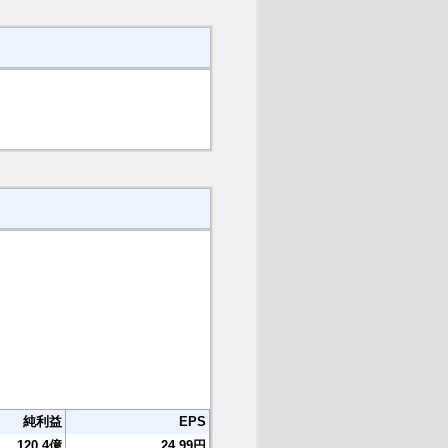
純利益
EPS
120.4億
24.99円