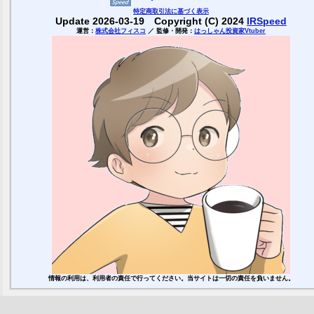
特定商取引
法に基づく表示
Update 2026-03-19 Copyright (C) 2024
IRSpeed
運営：
株式会社フィスコ
／ 監修・開発：
はっしゃん投資家Vtuber
情報の利用は、利用者の責任で行ってください。当サイトは一切の責任を負いません。