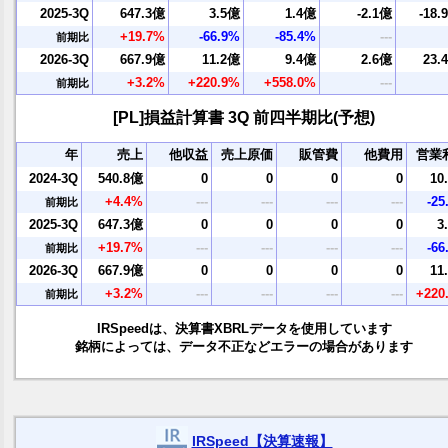
2025-3Q
647.3億
3.5億
1.4億
-2.1億
-18.
+19.7%
-66.9%
-85.4%
---
前期比
2026-3Q
667.9億
11.2億
9.4億
2.6億
23.
+3.2%
+220.9%
+558.0%
---
前期比
[PL]損益計算書 3Q 前四半期比(予想)
年
売上
他収益
売上原価
販管費
他費用
営業
2024-3Q
540.8億
0
0
0
0
10
+4.4%
---
---
---
---
-25
前期比
2025-3Q
647.3億
0
0
0
0
3
+19.7%
---
---
---
---
-66
前期比
2026-3Q
667.9億
0
0
0
0
11
+3.2%
---
---
---
---
+220
前期比
IRSpeedは、決算書XBRLデータを使用しています
銘柄によっては、データ不正などエラーの場合があります
IRSpeed【決算速報】