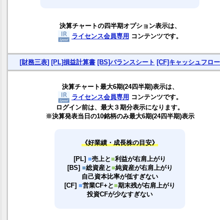
決算チャートの四半期オプション表示は、
ライセンス会員専用
コンテンツです。
[財務三表]
[PL]損益計算書
[BS]バランスシート
[CF]キャッシュフロー
決算チャート最大6期(24四半期)表示は、
ライセンス会員専用
コンテンツです。
ログイン前は、最大３期分表示になります。
※決算発表当日の10銘柄のみ最大6期(24四半期)表示
《好業績・成長株の目安》
[PL]
■
売上と
■
利益が右肩上がり
[BS]
■
総資産と
■
純資産が右肩上がり
自己資本比率が低すぎない
[CF]
■
営業CF+と
■
期末残が右肩上がり
投資CFが少なすぎない