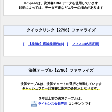
IRSpeedは、決算書XBRLデータを使用しています
銘柄によっては、データ不正などエラーの場合があります
クイックリンク【2796】ファマライズ
[
【株Biz】理論株価Web]
[
フィスコ銘柄評価]
決算テーブル【2796】ファマライズ
決算テーブルは、決算チャートの選択と連動しています
キャッシュフロー計算書は期末のみ開示となります。
３年以上前の決算テーブルは、
ライセンス会員専用
コンテンツです