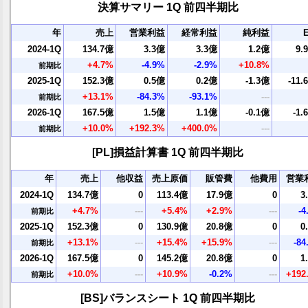
決算サマリー 1Q 前四半期比
年
売上
営業利益
経常利益
純利益
2024-1Q
134.7億
3.3億
3.3億
1.2億
9.
+4.7%
-4.9%
-2.9%
+10.8%
前期比
2025-1Q
152.3億
0.5億
0.2億
-1.3億
-11.
+13.1%
-84.3%
-93.1%
---
前期比
2026-1Q
167.5億
1.5億
1.1億
-0.1億
-1.
+10.0%
+192.3%
+400.0%
---
前期比
[PL]損益計算書 1Q 前四半期比
年
売上
他収益
売上原価
販管費
他費用
営業
2024-1Q
134.7億
0
113.4億
17.9億
0
3
+4.7%
---
+5.4%
+2.9%
---
-4
前期比
2025-1Q
152.3億
0
130.9億
20.8億
0
0
+13.1%
---
+15.4%
+15.9%
---
-84
前期比
2026-1Q
167.5億
0
145.2億
20.8億
0
1
+10.0%
---
+10.9%
-0.2%
---
+192
前期比
[BS]バランスシート 1Q 前四半期比