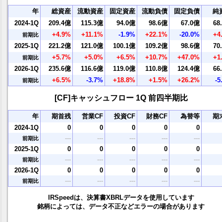
年
総資産
流動資産
固定資産
流動負債
固定負債
純
2024-1Q
209.4億
115.3億
94.0億
98.6億
67.0億
68
+4.9%
+11.1%
-1.9%
+22.1%
-20.0%
+4
前期比
2025-1Q
221.2億
121.0億
100.1億
109.2億
98.6億
70
+5.7%
+5.0%
+6.5%
+10.7%
+47.0%
+1
前期比
2026-1Q
235.6億
116.6億
119.0億
110.8億
124.4億
66
+6.5%
-3.7%
+18.8%
+1.5%
+26.2%
-5
前期比
[CF]キャッシュフロー 1Q 前四半期比
年
期首残
営業CF
投資CF
財務CF
為替等
期
2024-1Q
0
0
0
0
0
---
---
---
---
---
前期比
2025-1Q
0
0
0
0
0
---
---
---
---
---
前期比
2026-1Q
0
0
0
0
0
---
---
---
---
---
前期比
IRSpeedは、決算書XBRLデータを使用しています
銘柄によっては、データ不正などエラーの場合があります