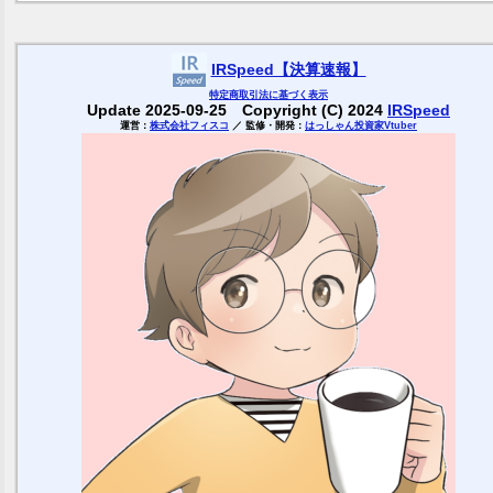
IRSpeed【決算速報】
特定商取引
法に基づく表示
Update 2025-09-25 Copyright (C) 2024
IRSpeed
運営：
株式会社フィスコ
／ 監修・開発：
はっしゃん投資家Vtuber