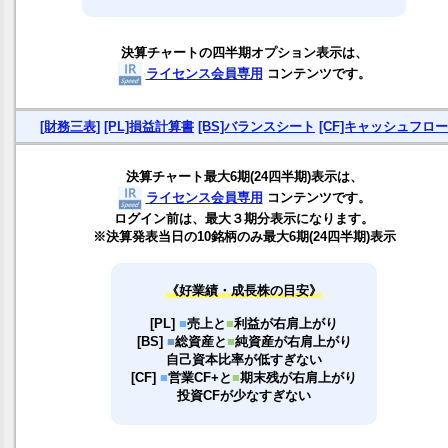
決算チャートの四半期オプション表示は、
ライセンス会員専用
コンテンツです。
[財務三表]
[PL]損益計算書
[BS]バランスシート
[CF]キャッシュフロー
決算チャート最大6期(24四半期)表示は、
ライセンス会員専用
コンテンツです。
ログイン前は、最大３期分表示になります。
※決算発表当日の10銘柄のみ最大6期(24四半期)表示
《好業績・成長株の目安》
[PL]
■
売上と
■
利益が右肩上がり
[BS]
■
総資産と
■
純資産が右肩上がり
自己資本比率が低すぎない
[CF]
■
営業CF+と
■
期末残が右肩上がり
投資CFが少なすぎない