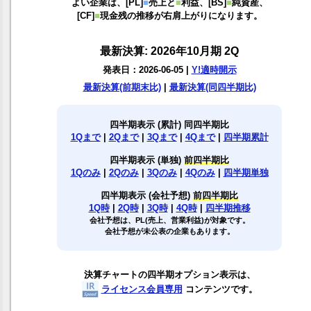
よい企業は、[PL]
■
売上と
■
利益、[BS]
■
純資産、
[CF]
■
現金残の推移が右肩上がりになります。
最新決算: 2026年10月期 2Q
発表日：2026-06-05 |
Y!適時開示
最新決算(前期末比)
|
最新決算(同四半期比)
四半期表示 (累計) 同四半期比
1Qまで
|
2Qまで
|
3Qまで
|
4Qまで
|
四半期累計
四半期表示 (単独)
前四半期比
1Qのみ
|
2Qのみ
|
3Qのみ
|
4Qのみ
|
四半期単独
四半期表示 (会社予想)
前四半期比
1Q時
|
2Q時
|
3Q時
|
4Q時
|
四半期推移
会社予想は、PL(売上、営業利益)が対象です。
会社予想が未公表の企業もあります。
決算チャートの四半期オプション表示は、
ライセンス会員専用
コンテンツです。