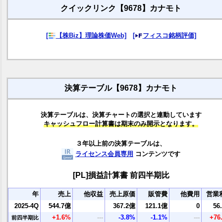
クイックリンク【9678】カナモト
[
【株Biz】理論株価Web]
[
フィスコ銘柄評価]
決算テーブル【9678】カナモト
決算テーブルは、決算チャートの選択と連動しています
キャッシュフロー計算書は期末のみ開示となります。
３年以上前の決算テーブルは、
ライセンス会員専用
コンテンツです
[PL]損益計算書 前四半期比
年
売上
他収益
売上原価
販管費
他費用
営業
2025-4Q
544.7億
367.2億
121.1億
0
56
+1.6%
---
-3.8%
-1.1%
---
+76
前四半期比