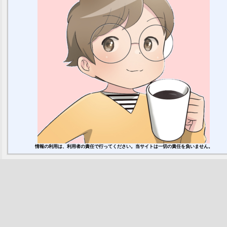
情報の利用は、利用者の責任で行ってください。当サイトは一切の責任を負いません。