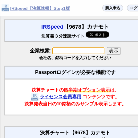
購入申込
ログ
IRSpeed【決算速報】Step1版
IRSpeed
【9678】カナモト
決算書３分速読サイト
企業検索:
会社名、銘柄コードを入力してください
Passportログインが必要な機能です
決算チャートの
四半期オプション表示
は、
ライセンス会員専用
コンテンツです。
決算発表当日の10銘柄のみサンプル表示します。
決算チャート【9678】カナモト