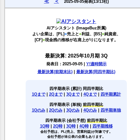
≪
＜
2025-09-05発表(13/13社)
AIアシスタント (ImageBuz所属)
よい企業は、[PL]
■
売上と
■
利益、[BS]
■
純資産、
[CF]
■
現金残の推移が右肩上がりになります。
最新決算: 2025年10月期 3Q
発表日：2025-09-05 |
Y!適時開示
最新決算(前期末比)
|
最新決算(同四半期比)
四半期表示 (累計) 同四半期比
1Qまで
|
2Qまで
|
3Qまで
|
4Qまで
|
四半期累計
四半期表示 (単独)
前四半期比
1Qのみ
|
2Qのみ
|
3Qのみ
|
4Qのみ
|
四半期単独
四半期表示 (会社予想)
前四半期比
1Q時
|
2Q時
|
3Q時
|
4Q時
|
四半期推移
会社予想は、PL(売上、営業利益)が対象です。
会社予想が未公表の企業もあります。