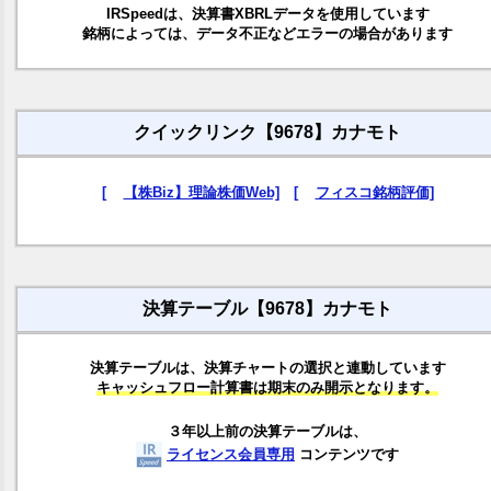
IRSpeedは、決算書XBRLデータを使用しています
銘柄によっては、データ不正などエラーの場合があります
クイックリンク【9678】カナモト
[
【株Biz】理論株価Web]
[
フィスコ銘柄評価]
決算テーブル【9678】カナモト
決算テーブルは、決算チャートの選択と連動しています
キャッシュフロー計算書は期末のみ開示となります。
３年以上前の決算テーブルは、
ライセンス会員専用
コンテンツです