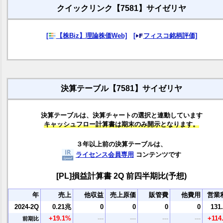
クイックリンク【7581】サイゼリヤ
[
【株Biz】理論株価Web]
[
フィスコ銘柄評価]
決算テーブル【7581】サイゼリヤ
決算テーブルは、決算チャートの選択と連動しています
キャッシュフロー計算書は期末のみ開示となります。
３年以上前の決算テーブルは、
ライセンス会員専用
コンテンツです
[PL]損益計算書 2Q 前四半期比(予想)
年
売上
他収益
売上原価
販管費
他費用
営業
2024-2Q
0.21兆
0
0
0
0
131
+19.1%
---
---
---
---
+114
前期比