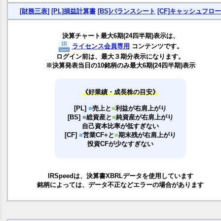
[財務三表]
[PL]損益計算書
[BS]バランスシート
[CF]キャッシュフロー
決算チャート最大6期(24四半期)表示は、
ライセンス会員専用
コンテンツです。
ログイン前は、最大３期分表示になります。
※決算発表当日の10銘柄のみ最大6期(24四半期)表示
《好業績・成長株の目安》
[PL]
■
売上と
■
利益が右肩上がり
[BS]
■
総資産と
■
純資産が右肩上がり
自己資本比率が低すぎない
[CF]
■
営業CF+と
■
期末残が右肩上がり
投資CFが少なすぎない
IRSpeedは、決算書XBRLデータを使用しています
銘柄によっては、データ不正などエラーの場合があります