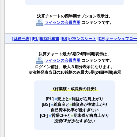
決算チャートの四半期オプション表示は、
ライセンス会員専用
コンテンツです。
[財務三表]
[PL]損益計算書
[BS]バランスシート
[CF]キャッシュフロー
決算チャート最大6期(24四半期)表示は、
ライセンス会員専用
コンテンツです。
ログイン前は、最大３期分表示になります。
※決算発表当日の10銘柄のみ最大6期(24四半期)表示
《好業績・成長株の目安》
[PL]
■
売上と
■
利益が右肩上がり
[BS]
■
総資産と
■
純資産が右肩上がり
自己資本比率が低すぎない
[CF]
■
営業CF+と
■
期末残が右肩上がり
投資CFが少なすぎない