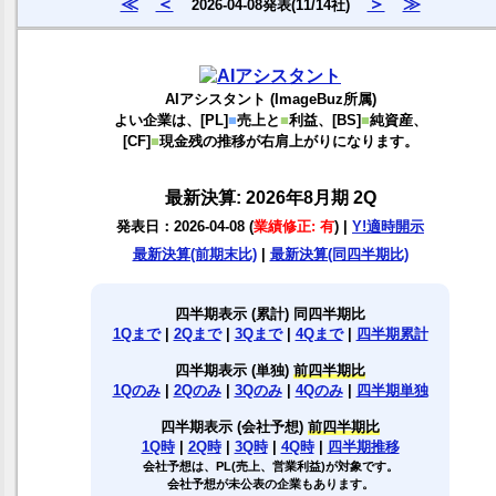
≪
＜
＞
≫
2026-04-08発表(11/14社)
AIアシスタント (ImageBuz所属)
よい企業は、[PL]
■
売上と
■
利益、[BS]
■
純資産、
[CF]
■
現金残の推移が右肩上がりになります。
最新決算: 2026年8月期 2Q
発表日：2026-04-08 (
業績修正: 有
) |
Y!適時開示
最新決算(前期末比)
|
最新決算(同四半期比)
四半期表示 (累計) 同四半期比
1Qまで
|
2Qまで
|
3Qまで
|
4Qまで
|
四半期累計
四半期表示 (単独)
前四半期比
1Qのみ
|
2Qのみ
|
3Qのみ
|
4Qのみ
|
四半期単独
四半期表示 (会社予想)
前四半期比
1Q時
|
2Q時
|
3Q時
|
4Q時
|
四半期推移
会社予想は、PL(売上、営業利益)が対象です。
会社予想が未公表の企業もあります。