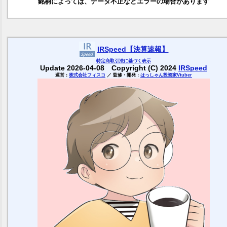
銘柄によっては、データ不正などエラーの場合があります
IRSpeed【決算速報】
特定商取引
法に基づく表示
Update 2026-04-08 Copyright (C) 2024
IRSpeed
運営：
株式会社フィスコ
／ 監修・開発：
はっしゃん投資家Vtuber