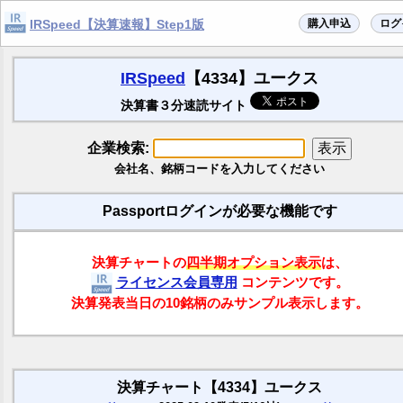
購入申込
ログ
IRSpeed【決算速報】Step1版
IRSpeed
【4334】ユークス
決算書３分速読サイト
企業検索:
会社名、銘柄コードを入力してください
Passportログインが必要な機能です
決算チャートの
四半期オプション表示
は、
ライセンス会員専用
コンテンツです。
決算発表当日の10銘柄のみサンプル表示します。
決算チャート【4334】ユークス