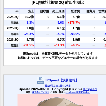
[PL]損益計算書 2Q 前四半期比
年
売上
他収益
売上原価
販管費
他費用
営業
2024-2Q
10.2億
0
6.6億
3.7億
0
-0
-9.3%
---
-9.6%
+178.7%
---
前期比
2025-2Q
7.8億
0
6.1億
1.7億
0
-23.3%
---
-7.7%
-53.0%
---
前期比
2026-2Q
8.7億
6.7億
1.9億
0
0
+11.5%
---
+11.3%
+6.7%
---
前期比
IRSpeedは、決算書XBRLデータを使用しています
銘柄によっては、データ不正などエラーの場合があります
IRSpeed【決算速報】
特定商取引
法に基づく表示
Update 2025-09-10 Copyright (C) 2024
IRSpeed
運営：
株式会社フィスコ
／ 監修・開発：
はっしゃん投資家Vtuber