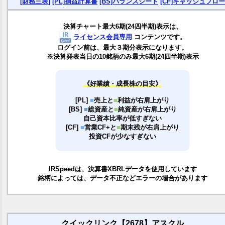
[財務三表]
[PL]損益計算書
[BS]バランスシート
[CF]キャッシュフロー
決算チャート最大6期(24四半期)表示は、
ライセンス会員専用
コンテンツです。
ログイン前は、最大３期分表示になります。
※決算発表当日の10銘柄のみ最大6期(24四半期)表示
《好業績・成長株の目安》
[PL]
■
売上と
■
利益が右肩上がり
[BS]
■
総資産と
■
純資産が右肩上がり
自己資本比率が低すぎない
[CF]
■
営業CF+と
■
期末残が右肩上がり
投資CFが少なすぎない
IRSpeedは、決算書XBRLデータを使用しています
銘柄によっては、データ不正などエラーの場合があります
クイックリンク【2678】アスクル