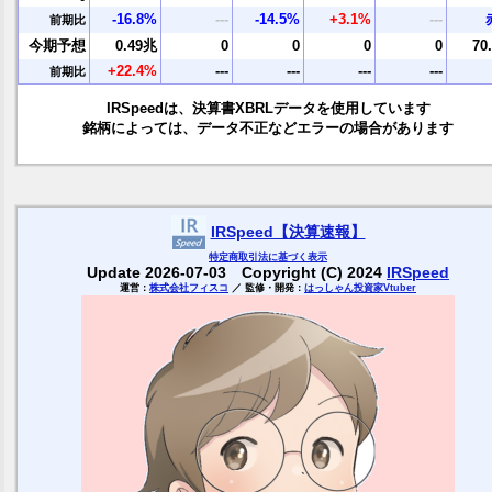
-16.8%
---
-14.5%
+3.1%
---
前期比
今期予想
0.49兆
0
0
0
0
70
+22.4%
---
---
---
---
前期比
IRSpeedは、決算書XBRLデータを使用しています
銘柄によっては、データ不正などエラーの場合があります
IRSpeed【決算速報】
特定商取引
法に基づく表示
Update 2026-07-03 Copyright (C) 2024
IRSpeed
運営：
株式会社フィスコ
／ 監修・開発：
はっしゃん投資家Vtuber