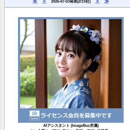
≪
＜
＞
≫
2026-07-03発表(2/15社)
AIアシスタント (ImageBuz所属)