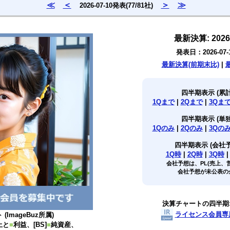
≪
＜
＞
≫
2026-07-10発表(77/81社)
最新決算: 202
発表日：2026-07-1
最新決算(前期末比)
|
四半期表示 (累
1Qまで
|
2Qまで
|
3Qま
四半期表示 (単
1Qのみ
|
2Qのみ
|
3Qの
四半期表示 (会社
1Q時
|
2Q時
|
3Q時
会社予想は、PL(売上、
会社予想が未公表の
決算チャートの四半期
ライセンス会員専
(ImageBuz所属)
上と
■
利益、[BS]
■
純資産、