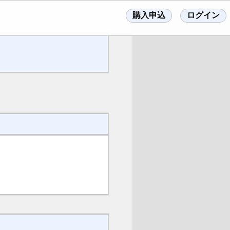
購入申込
ログイン