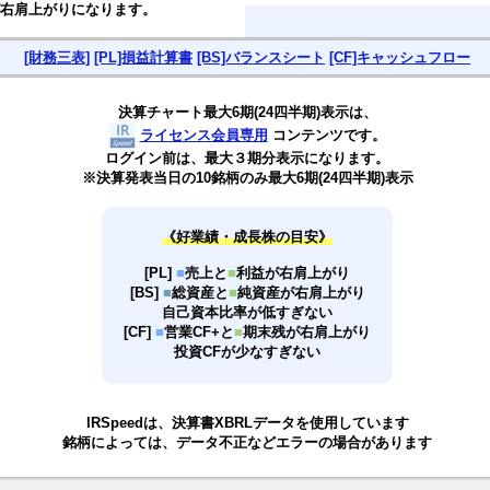
右肩上がりになります。
[財務三表]
[PL]損益計算書
[BS]バランスシート
[CF]キャッシュフロー
決算チャート最大6期(24四半期)表示は、
ライセンス会員専用
コンテンツです。
ログイン前は、最大３期分表示になります。
※決算発表当日の10銘柄のみ最大6期(24四半期)表示
《好業績・成長株の目安》
[PL]
■
売上と
■
利益が右肩上がり
[BS]
■
総資産と
■
純資産が右肩上がり
自己資本比率が低すぎない
[CF]
■
営業CF+と
■
期末残が右肩上がり
投資CFが少なすぎない
IRSpeedは、決算書XBRLデータを使用しています
銘柄によっては、データ不正などエラーの場合があります