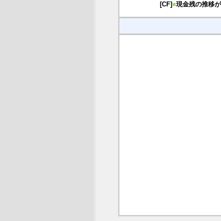
[CF]
■
現金残の推移が