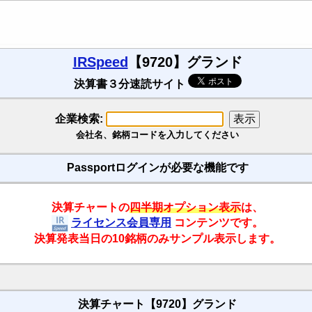
IRSpeed
【9720】グランド
決算書３分速読サイト
企業検索:
会社名、銘柄コードを入力してください
Passportログインが必要な機能です
決算チャートの
四半期オプション表示
は、
ライセンス会員専用
コンテンツです。
決算発表当日の10銘柄のみサンプル表示します。
決算チャート【9720】グランド