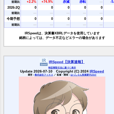
+2.2%
+74.9%
赤減
赤転
---
-5
前期比
2026-2Q
0
0
0
0
0
---
---
---
---
---
前期比
今期予想
0
0
0
0
0
---
---
---
---
---
前期比
IRSpeedは、決算書XBRLデータを使用しています
銘柄によっては、データ不正などエラーの場合があります
IRSpeed【決算速報】
特定商取引
法に基づく表示
Update 2026-07-10 Copyright (C) 2024
IRSpeed
運営：
株式会社フィスコ
／ 監修・開発：
はっしゃん投資家Vtuber