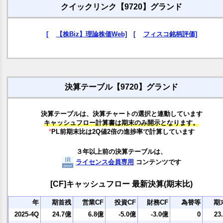
クイックリンク【9720】グランド
[
【株Biz】理論株価Web]
[
フィスコ銘柄評価]
決算テーブル【9720】グランド
決算テーブルは、決算チャートの選択と連動しています
キャッシュフロー計算書は期末のみ開示となります。
*
PL前期末比は2Q値2倍の進捗率で計算しています
３年以上前の決算テーブルは、
ライセンス会員専用
コンテンツです
[CF]キャッシュフロー 最新決算(期末比)
年
期首残
営業CF
投資CF
財務CF
為替等
期
2025-4Q
24.7億
6.8億
-5.0億
-3.0億
0
23