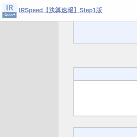
IRSpeed【決算速報】Step1版