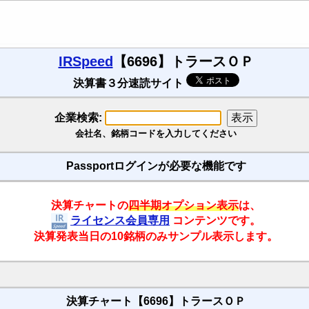
IRSpeed
【6696】トラースＯＰ
決算書３分速読サイト
企業検索:
会社名、銘柄コードを入力してください
Passportログインが必要な機能です
決算チャートの
四半期オプション表示
は、
ライセンス会員専用
コンテンツです。
決算発表当日の10銘柄のみサンプル表示します。
決算チャート【6696】トラースＯＰ