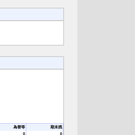
為替等
期末残
0
0