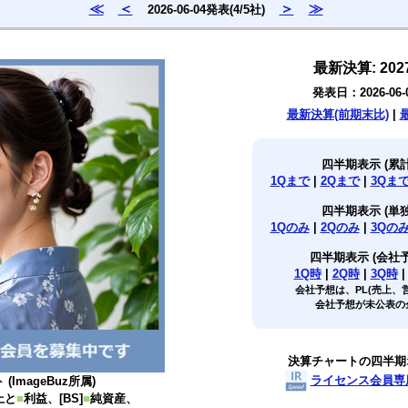
≪
＜
＞
≫
2026-06-04発表(4/5社)
最新決算: 202
発表日：2026-06-0
最新決算(前期末比)
|
四半期表示 (累
1Qまで
|
2Qまで
|
3Qま
四半期表示 (単
1Qのみ
|
2Qのみ
|
3Qの
四半期表示 (会社
1Q時
|
2Q時
|
3Q時
会社予想は、PL(売上、
会社予想が未公表の
決算チャートの四半期
ライセンス会員専
(ImageBuz所属)
上と
■
利益、[BS]
■
純資産、