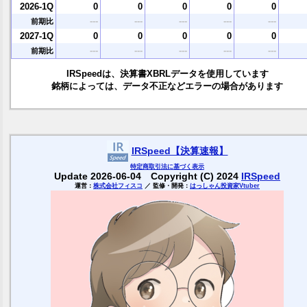
2026-1Q
0
0
0
0
0
---
---
---
---
---
前期比
2027-1Q
0
0
0
0
0
---
---
---
---
---
前期比
IRSpeedは、決算書XBRLデータを使用しています
銘柄によっては、データ不正などエラーの場合があります
IRSpeed【決算速報】
特定商取引
法に基づく表示
Update 2026-06-04 Copyright (C) 2024
IRSpeed
運営：
株式会社フィスコ
／ 監修・開発：
はっしゃん投資家Vtuber