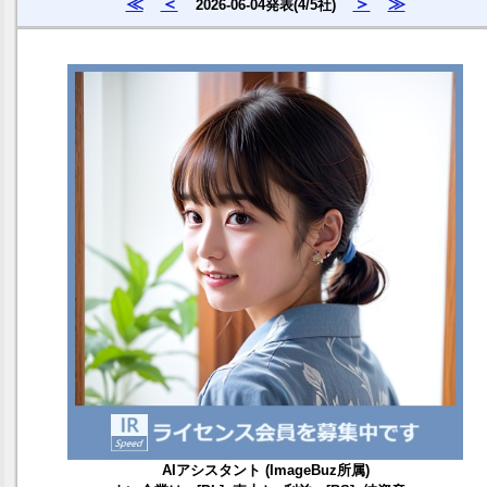
≪
＜
＞
≫
2026-06-04発表(4/5社)
AIアシスタント (ImageBuz所属)