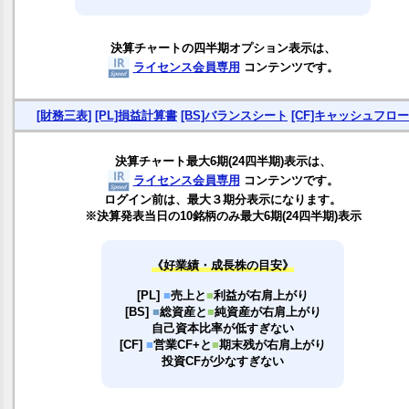
決算チャートの四半期オプション表示は、
ライセンス会員専用
コンテンツです。
[財務三表]
[PL]損益計算書
[BS]バランスシート
[CF]キャッシュフロー
決算チャート最大6期(24四半期)表示は、
ライセンス会員専用
コンテンツです。
ログイン前は、最大３期分表示になります。
※決算発表当日の10銘柄のみ最大6期(24四半期)表示
《好業績・成長株の目安》
[PL]
■
売上と
■
利益が右肩上がり
[BS]
■
総資産と
■
純資産が右肩上がり
自己資本比率が低すぎない
[CF]
■
営業CF+と
■
期末残が右肩上がり
投資CFが少なすぎない