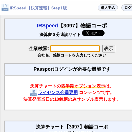
購入申込
ログ
IRSpeed【決算速報】Step1版
IRSpeed
【3097】物語コーポ
決算書３分速読サイト
企業検索:
会社名、銘柄コードを入力してください
Passportログインが必要な機能です
決算チャートの
四半期オプション表示
は、
ライセンス会員専用
コンテンツです。
決算発表当日の10銘柄のみサンプル表示します。
決算チャート【3097】物語コーポ