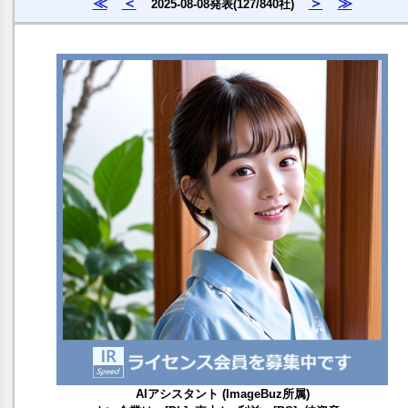
≪
＜
＞
≫
2025-08-08発表(127/840社)
AIアシスタント (ImageBuz所属)