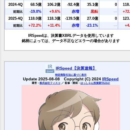
2024-4Q
68.5億
106.2億
-92.4億
35.1億
0
118
-19.0%
+9.6%
赤増
黒転
---
+72
前期比
2025-4Q
118.0億
118.3億
-139.5億
27.0億
0
123
+72.2%
+11.4%
赤増
-23.1%
---
+4
前期比
IRSpeedは、決算書XBRLデータを使用しています
銘柄によっては、データ不正などエラーの場合があります
IRSpeed【決算速報】
特定商取引
法に基づく表示
Update 2025-08-08 Copyright (C) 2024
IRSpeed
運営：
株式会社フィスコ
／ 監修・開発：
はっしゃん投資家Vtuber