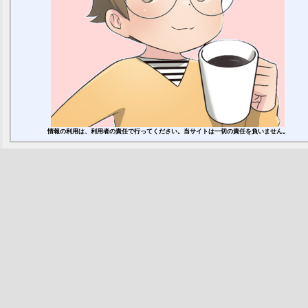
情報の利用は、利用者の責任で行ってください。当サイトは一切の責任を負いません。