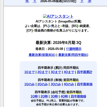
≪
＜
＞
≫
2026-05-08発表(32/233社)
AIアシスタント (ImageBuz所属)
よい企業は、[PL]
■
売上と
■
利益、[BS]
■
純資産、
[CF]
■
現金残の推移が右肩上がりになります。
最新決算: 2026年6月期 3Q
発表日：2026-05-08 |
Y!適時開示
最新決算(前期末比)
|
最新決算(同四半期比)
四半期表示 (累計) 同四半期比
1Qまで
|
2Qまで
|
3Qまで
|
4Qまで
|
四半期累計
四半期表示 (単独)
前四半期比
1Qのみ
|
2Qのみ
|
3Qのみ
|
4Qのみ
|
四半期単独
四半期表示 (会社予想)
前四半期比
1Q時
|
2Q時
|
3Q時
|
4Q時
|
四半期推移
会社予想は、PL(売上、営業利益)が対象です。
会社予想が未公表の企業もあります。