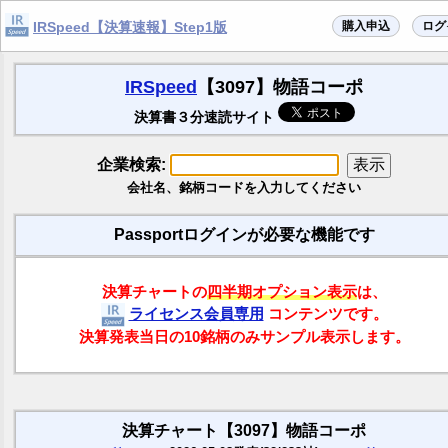
購入申込
ログ
IRSpeed【決算速報】Step1版
IRSpeed
【3097】物語コーポ
決算書３分速読サイト
企業検索:
会社名、銘柄コードを入力してください
Passportログインが必要な機能です
決算チャートの
四半期オプション表示
は、
ライセンス会員専用
コンテンツです。
決算発表当日の10銘柄のみサンプル表示します。
決算チャート【3097】物語コーポ