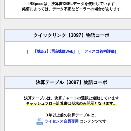
IRSpeedは、決算書XBRLデータを使用しています
銘柄によっては、データ不正などエラーの場合があります
クイックリンク【3097】物語コーポ
[
【株Biz】理論株価Web]
[
フィスコ銘柄評価]
決算テーブル【3097】物語コーポ
決算テーブルは、決算チャートの選択と連動しています
キャッシュフロー計算書は期末のみ開示となります。
３年以上前の決算テーブルは、
ライセンス会員専用
コンテンツです