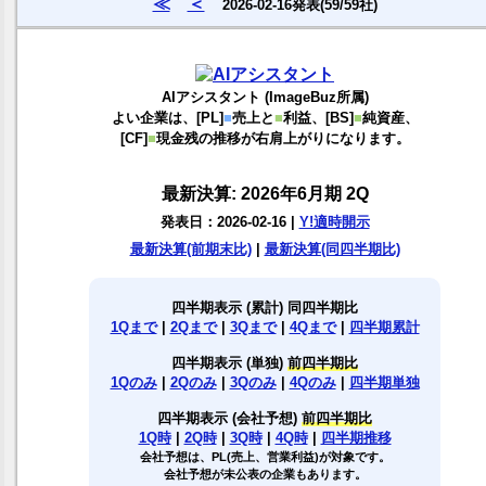
≪
＜
2026-02-16発表(59/59社)
AIアシスタント (ImageBuz所属)
よい企業は、[PL]
■
売上と
■
利益、[BS]
■
純資産、
[CF]
■
現金残の推移が右肩上がりになります。
最新決算: 2026年6月期 2Q
発表日：2026-02-16 |
Y!適時開示
最新決算(前期末比)
|
最新決算(同四半期比)
四半期表示 (累計) 同四半期比
1Qまで
|
2Qまで
|
3Qまで
|
4Qまで
|
四半期累計
四半期表示 (単独)
前四半期比
1Qのみ
|
2Qのみ
|
3Qのみ
|
4Qのみ
|
四半期単独
四半期表示 (会社予想)
前四半期比
1Q時
|
2Q時
|
3Q時
|
4Q時
|
四半期推移
会社予想は、PL(売上、営業利益)が対象です。
会社予想が未公表の企業もあります。