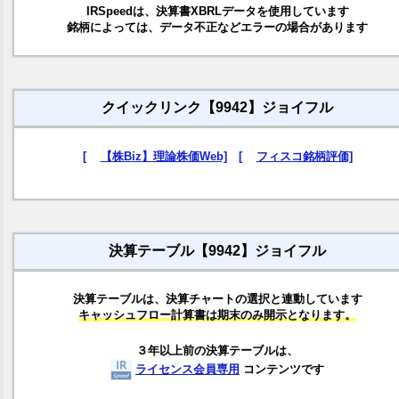
IRSpeedは、決算書XBRLデータを使用しています
銘柄によっては、データ不正などエラーの場合があります
クイックリンク【9942】ジョイフル
[
【株Biz】理論株価Web]
[
フィスコ銘柄評価]
決算テーブル【9942】ジョイフル
決算テーブルは、決算チャートの選択と連動しています
キャッシュフロー計算書は期末のみ開示となります。
３年以上前の決算テーブルは、
ライセンス会員専用
コンテンツです