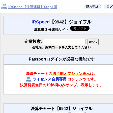
購入申込
ログ
IRSpeed【決算速報】Step1版
IRSpeed
【9942】ジョイフル
決算書３分速読サイト
企業検索:
会社名、銘柄コードを入力してください
Passportログインが必要な機能です
決算チャートの
四半期オプション表示
は、
ライセンス会員専用
コンテンツです。
決算発表当日の10銘柄のみサンプル表示します。
決算チャート【9942】ジョイフル