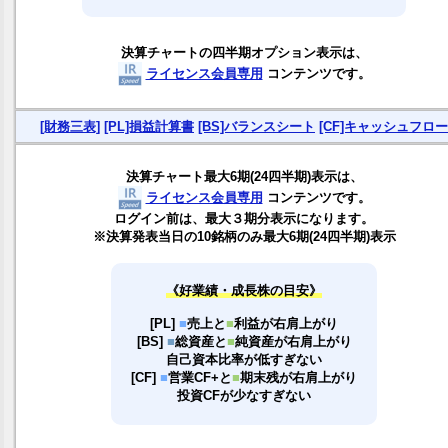
決算チャートの四半期オプション表示は、
ライセンス会員専用
コンテンツです。
[財務三表]
[PL]損益計算書
[BS]バランスシート
[CF]キャッシュフロー
決算チャート最大6期(24四半期)表示は、
ライセンス会員専用
コンテンツです。
ログイン前は、最大３期分表示になります。
※決算発表当日の10銘柄のみ最大6期(24四半期)表示
《好業績・成長株の目安》
[PL]
■
売上と
■
利益が右肩上がり
[BS]
■
総資産と
■
純資産が右肩上がり
自己資本比率が低すぎない
[CF]
■
営業CF+と
■
期末残が右肩上がり
投資CFが少なすぎない