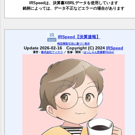
IRSpeedは、決算書XBRLデータを使用しています
銘柄によっては、データ不正などエラーの場合があります
IRSpeed【決算速報】
特定商取引
法に基づく表示
Update 2026-02-16 Copyright (C) 2024
IRSpeed
運営：
株式会社フィスコ
／ 監修・開発：
はっしゃん投資家Vtuber