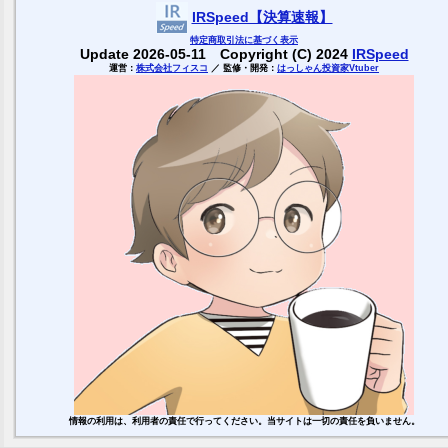
IRSpeed【決算速報】
特定商取引
法に基づく表示
Update 2026-05-11 Copyright (C) 2024
IRSpeed
運営：
株式会社フィスコ
／ 監修・開発：
はっしゃん投資家Vtuber
情報の利用は、利用者の責任で行ってください。当サイトは一切の責任を負いません。