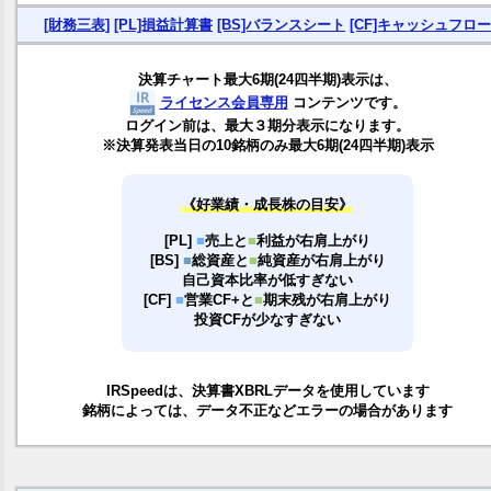
[財務三表]
[PL]損益計算書
[BS]バランスシート
[CF]キャッシュフロー
決算チャート最大6期(24四半期)表示は、
ライセンス会員専用
コンテンツです。
ログイン前は、最大３期分表示になります。
※決算発表当日の10銘柄のみ最大6期(24四半期)表示
《好業績・成長株の目安》
[PL]
■
売上と
■
利益が右肩上がり
[BS]
■
総資産と
■
純資産が右肩上がり
自己資本比率が低すぎない
[CF]
■
営業CF+と
■
期末残が右肩上がり
投資CFが少なすぎない
IRSpeedは、決算書XBRLデータを使用しています
銘柄によっては、データ不正などエラーの場合があります