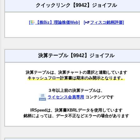
クイックリンク【9942】ジョイフル
[
【株Biz】理論株価Web]
[
フィスコ銘柄評価]
決算テーブル【9942】ジョイフル
決算テーブルは、決算チャートの選択と連動しています
キャッシュフロー計算書は期末のみ開示となります。
３年以上前の決算テーブルは、
ライセンス会員専用
コンテンツです
IRSpeedは、決算書XBRLデータを使用しています
銘柄によっては、データ不正などエラーの場合があります